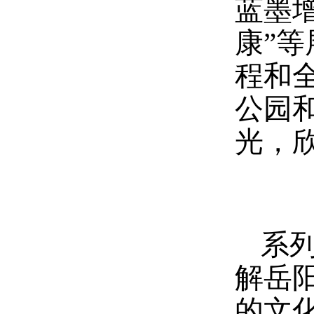
蓝墨增
康”
程和
公园
光，
系
解岳
的文