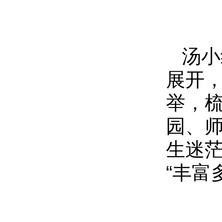
汤小
展开
举，梳
园、师
生迷茫
“丰富